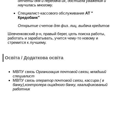
отчеты дня и передача их, достигла уважения и
научилась многому.
Специалист-кассового обслуживания
АТ "
Кредобанк"
Открытие счетов для физ. лиц, выдача кредитов
Шевченковский р-н, правый берег, цель поиска работы,
работать и зарабатывать, учится чему-то новому и
стремится к лучшему.
Освіта / Додаткова освіта
МВПУ связь
Организация почтовой связи, младший
специалист
МВПУ связь
оператор почтовой связи, кассира ( в
банку),контролера ощадного банку, квалификованый
работник