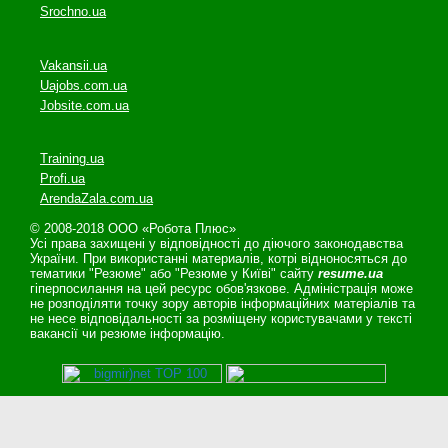
Srochno.ua
Vakansii.ua
Uajobs.com.ua
Jobsite.com.ua
Training.ua
Profi.ua
ArendaZala.com.ua
© 2008-2018 ООО «Робота Плюс»
Усі права захищені у відповідності до діючого законодавства
України. При використанні материалів, котрі відноносяться до
тематики "Резюме" або "Резюме у Київі" сайту
resume.ua
гіперпосилання на цей ресурс обов'язкове. Адміністрація може
не розподіляти точку зору авторів інформаційних матеріалів та
не несе відповідальності за розміщену користувачами у тексті
вакансії чи резюме інформацію.