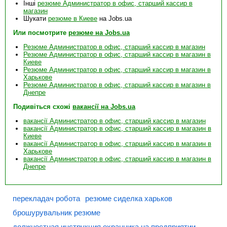
Інші
резюме Администратор в офис, старший кассир в
магазин
Шукати
резюме в Киеве
на Jobs.ua
Или посмотрите
резюме на Jobs.ua
Резюме Администратор в офис, старший кассир в магазин
Резюме Администратор в офис, старший кассир в магазин в
Киеве
Резюме Администратор в офис, старший кассир в магазин в
Харькове
Резюме Администратор в офис, старший кассир в магазин в
Днепре
Подивіться схожі
вакансії на Jobs.ua
вакансії Администратор в офис, старший кассир в магазин
вакансії Администратор в офис, старший кассир в магазин в
Киеве
вакансії Администратор в офис, старший кассир в магазин в
Харькове
вакансії Администратор в офис, старший кассир в магазин в
Днепре
перекладач робота
резюме сиделка харьков
брошурувальник резюме
должностная инструкция охранника на предприятии