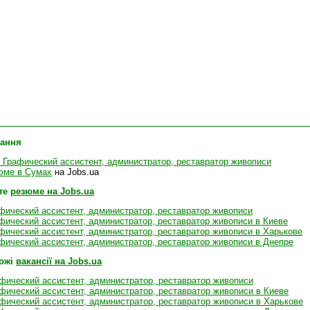
лання
 Графический ассистент, администратор, реставратор живописи
юме в Сумах
на Jobs.ua
те
резюме на Jobs.ua
фический ассистент, администратор, реставратор живописи
ический ассистент, администратор, реставратор живописи в Киеве
ический ассистент, администратор, реставратор живописи в Харькове
фический ассистент, администратор, реставратор живописи в Днепре
хожі
вакансії на Jobs.ua
афический ассистент, администратор, реставратор живописи
афический ассистент, администратор, реставратор живописи в Киеве
афический ассистент, администратор, реставратор живописи в Харькове