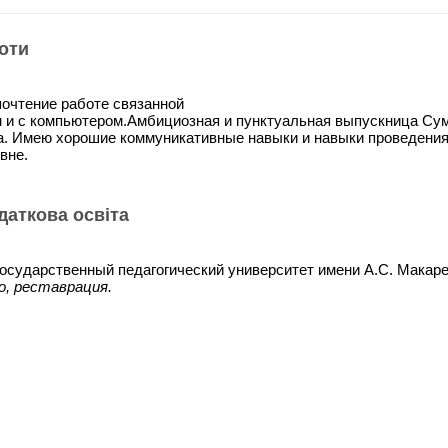
оти
очтение работе связанной
м и с компьютером.Амбициозная и пунктуальная выпускница Сумс
а. Имею хорошие коммуникативные навыки и навыки проведения
вне.
одаткова освіта
осударственный педагогический университет имени А.С. Макар
о, реставрация.