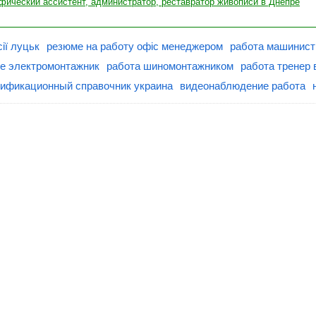
афический ассистент, администратор, реставратор живописи в Днепре
ії луцьк
резюме на работу офіс менеджером
работа машинист
ве электромонтажник
работа шиномонтажником
работа тренер 
ификационный справочник украина
видеонаблюдение работа