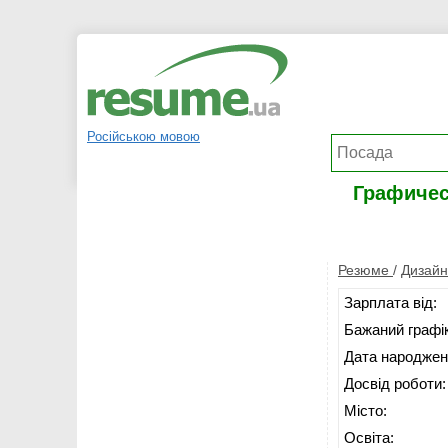
Російською мовою
Графичес
Резюме
/
Дизайн
Зарплата від:
Бажаний графік
Дата народжен
Досвід роботи:
Місто:
Освіта: