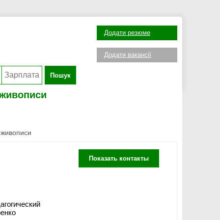
Додати резюме
Додати вакансії
Пошук
 живописи
 живописи
Показать контакты
агогический
ренко