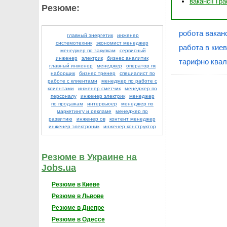
вакансії Гр
Резюме:
робота ваканс
главный энергетик
инженер
системотехник
экономист менеджер
работа в кие
менеджер по закупкам
сервисный
инженер
электрик
бизнес аналитик
тарифно квал
главный инженер
менеджер
оператор пк
наборщик
бизнес тренер
специалист по
работе с клиентами
менеджер по работе с
клиентами
инженер сметчик
менеджер по
персоналу
инженер электрик
менеджер
по продажам
интервьюер
менеджер по
маркетингу и рекламе
менеджер по
развитию
инженер ов
контент менеджер
инженер электроник
инженер конструктор
Резюме в Украине на
Jobs.ua
Резюме в Киеве
Резюме в Львове
Резюме в Днепре
Резюме в Одессе