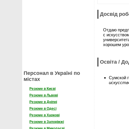
Досвід роб
Отдаю предп
с искусство
университет
хорошем уро
Освіта / Д
Персонал в Україні по
Сумской г
містах
искусств
Резюме в Києві
Резюме в Львові
Резюме в Дніпрі
Резюме в Одесі
Резюме в Харкові
Резюме в Запоріжжі
Резюме в Миколаєві