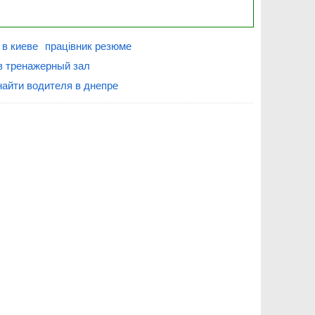
 в киеве
працівник резюме
в тренажерный зал
найти водителя в днепре