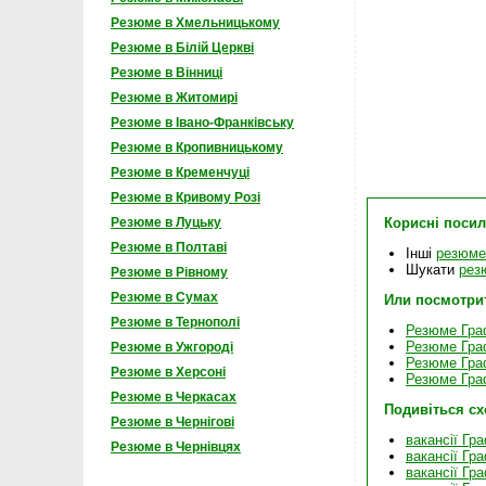
Резюме в Хмельницькому
Резюме в Білій Церкві
Резюме в Вінниці
Резюме в Житомирі
Резюме в Івано-Франківську
Резюме в Кропивницькому
Резюме в Кременчуці
Резюме в Кривому Розі
Корисні поси
Резюме в Луцьку
Резюме в Полтаві
Інші
резюме
Шукати
рез
Резюме в Рівному
Резюме в Сумах
Или посмотри
Резюме в Тернополі
Резюме Гра
Резюме Граф
Резюме в Ужгороді
Резюме Граф
Резюме в Херсоні
Резюме Гра
Резюме в Черкасах
Подивіться с
Резюме в Чернігові
вакансії Гр
Резюме в Чернівцях
вакансії Гр
вакансії Гр