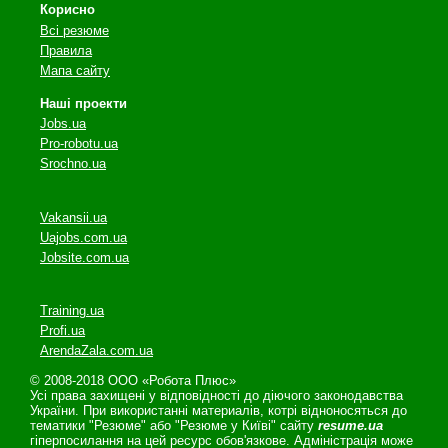
Корисно
Всі резюме
Правила
Мапа сайту
Наші проекти
Jobs.ua
Pro-robotu.ua
Srochno.ua
Vakansii.ua
Uajobs.com.ua
Jobsite.com.ua
Training.ua
Profi.ua
ArendaZala.com.ua
© 2008-2018 ООО «Робота Плюс»
Усі права захищені у відповідності до діючого законодавства
України. При використанні материалів, котрі відноносяться до
тематики "Резюме" або "Резюме у Київі" сайту
resume.ua
гіперпосилання на цей ресурс обов'язкове. Адміністрація може