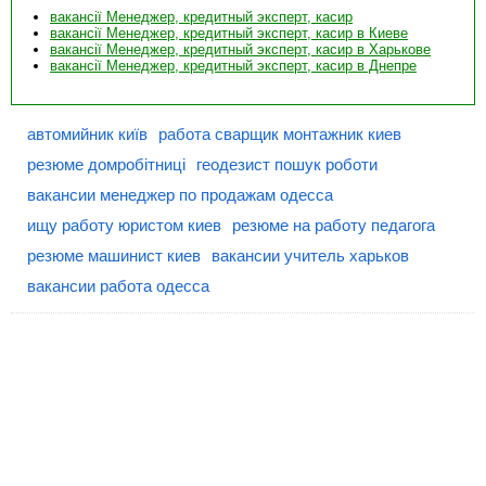
вакансії Менеджер, кредитный эксперт, касир
вакансії Менеджер, кредитный эксперт, касир в Киеве
вакансії Менеджер, кредитный эксперт, касир в Харькове
вакансії Менеджер, кредитный эксперт, касир в Днепре
автомийник київ
работа сварщик монтажник киев
резюме домробітниці
геодезист пошук роботи
вакансии менеджер по продажам одесса
ищу работу юристом киев
резюме на работу педагога
резюме машинист киев
вакансии учитель харьков
вакансии работа одесса