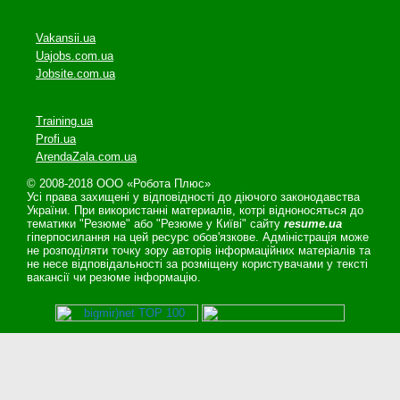
Vakansii.ua
Uajobs.com.ua
Jobsite.com.ua
Training.ua
Profi.ua
ArendaZala.com.ua
© 2008-2018 ООО «Робота Плюс»
Усі права захищені у відповідності до діючого законодавства
України. При використанні материалів, котрі відноносяться до
тематики "Резюме" або "Резюме у Київі" сайту
resume.ua
гіперпосилання на цей ресурс обов'язкове. Адміністрація може
не розподіляти точку зору авторів інформаційних матеріалів та
не несе відповідальності за розміщену користувачами у тексті
вакансії чи резюме інформацію.