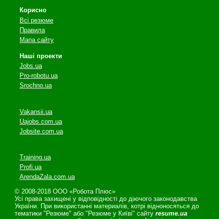
Корисно
Всі резюме
Правила
Мапа сайту
Наші проекти
Jobs.ua
Pro-robotu.ua
Srochno.ua
Vakansii.ua
Uajobs.com.ua
Jobsite.com.ua
Training.ua
Profi.ua
ArendaZala.com.ua
© 2008-2018 ООО «Робота Плюс»
Усі права захищені у відповідності до діючого законодавства
України. При використанні материалів, котрі відноносяться до
тематики "Резюме" або "Резюме у Київі" сайту
resume.ua