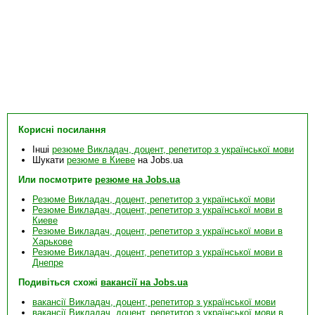
Корисні посилання
Інші
резюме Викладач, доцент, репетитор з української мови
Шукати
резюме в Киеве
на Jobs.ua
Или посмотрите
резюме на Jobs.ua
Резюме Викладач, доцент, репетитор з української мови
Резюме Викладач, доцент, репетитор з української мови в
Киеве
Резюме Викладач, доцент, репетитор з української мови в
Харькове
Резюме Викладач, доцент, репетитор з української мови в
Днепре
Подивіться схожі
вакансії на Jobs.ua
вакансії Викладач, доцент, репетитор з української мови
вакансії Викладач, доцент, репетитор з української мови в