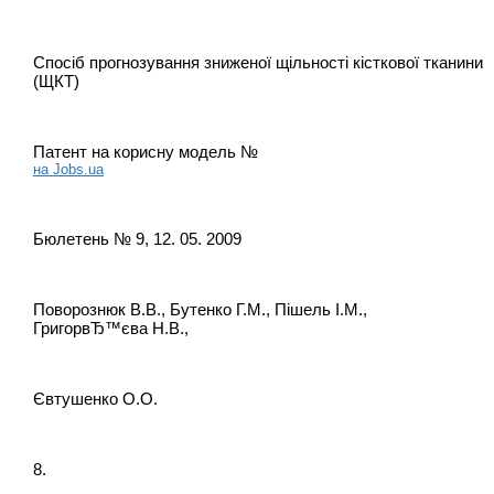
Спосіб прогнозування зниженої щільності кісткової тканини
(ЩКТ)
Патент на корисну модель №
на Jobs.ua
Бюлетень № 9, 12. 05. 2009
Поворознюк В.В., Бутенко Г.М., Пішель І.М.,
ГригорвЂ™єва Н.В.,
Євтушенко О.О.
8.