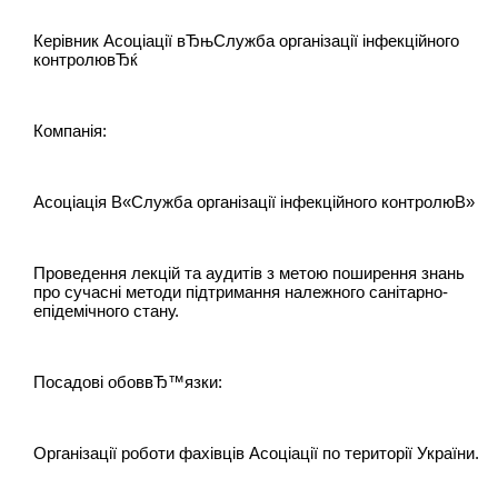
Керівник Асоціації вЂњСлужба організації інфекційного
контролювЂќ
Компанія:
Асоціація В«Служба організації інфекційного контролюВ»
Проведення лекцій та аудитів з метою поширення знань
про сучасні методи підтримання належного санітарно-
епідемічного стану.
Посадові обоввЂ™язки:
Організації роботи фахівців Асоціації по території України.