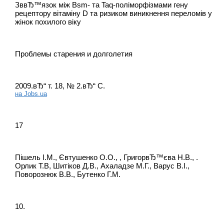
ЗввЂ™язок між Bsm- та Taq-поліморфізмами гену
рецептору вітаміну D та ризиком виникнення переломів у
жінок похилого віку
Проблемы старения и долголетия
2009.вЂ“ т. 18, № 2.вЂ“ С.
на Jobs.ua
17
Пішель І.М., Євтушенко О.О., , ГригорвЂ™єва Н.В., .
Орлик Т.В, Шитіков Д.В., Ахаладзе М.Г., Варус В.І.,
Поворознюк В.В., Бутенко Г.М.
10.