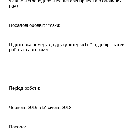
з сільськогосподарських, ветеринарних та біологічних
наук
Посадові обоввЂ™язки:
Підготовка номеру до друку, інтерввЂ™ю, добір статей,
робота з авторами.
Період роботи:
Червень 2016 вЂ“ січень 2018
Посада: