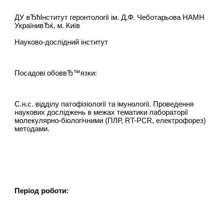
ДУ вЂћІнститут геронтології ім. Д.Ф. Чеботарьова НАМН
УкраїнивЂќ, м. Київ
Науково-дослідний інститут
Посадові обоввЂ™язки:
С.н.с. відділу патофізіології та імунології. Проведення
наукових досліджень в межах тематики лабораторії
молекулярно-біологічними (ПЛР, RT-PCR, електрофорез)
методами.
Період роботи: