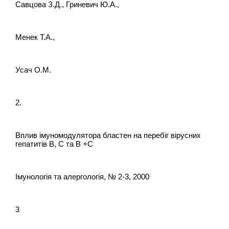
Савцова З.Д., Гриневич Ю.А.,
Менек Т.А.,
Усач О.М.
2.
Вплив імуномодулятора бластен на перебіг вірусних
гепатитів В, С та В +С
Імунологія та алергологія, № 2-3, 2000
3