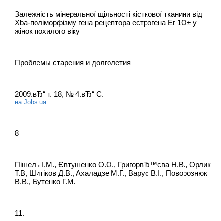
Залежність мінеральної щільності кісткової тканини від
Xba-поліморфізму гена рецептора естрогена Er 1О± у
жінок похилого віку
Проблемы старения и долголетия
2009.вЂ“ т. 18, № 4.вЂ“ С.
на Jobs.ua
8
Пішель І.М., Євтушенко О.О., ГригорвЂ™єва Н.В., Орлик
Т.В, Шитіков Д.В., Ахаладзе М.Г., Варус В.І., Поворознюк
В.В., Бутенко Г.М.
11.