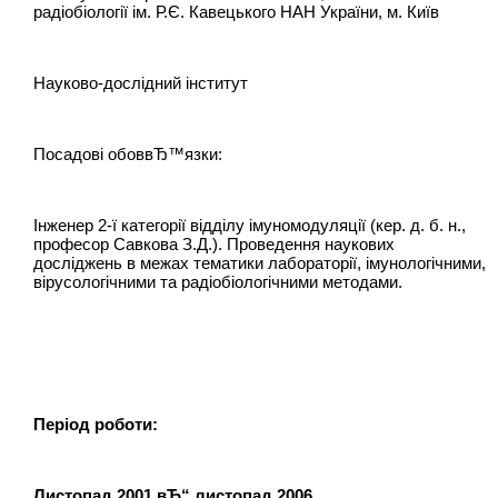
радіобіології ім. Р.Є. Кавецького НАН України, м. Київ
Науково-дослідний інститут
Посадові обоввЂ™язки:
Інженер 2-ї категорії відділу імуномодуляції (кер. д. б. н.,
професор Савкова З.Д.). Проведення наукових
досліджень в межах тематики лабораторії, імунологічними,
вірусологічними та радіобіологічними методами.
Період роботи:
Листопад 2001 вЂ“ листопад 2006