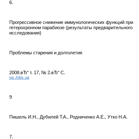
6.
Прогрессивное снижение иммунологических функций при
гетерохронном парабиозе (результаты предварительного
исследования)
Проблемы старения и долголетия
2008.вЂ“ т. 17, № 2.вЂ“ С.
на Jobs.ua
9
Пишель И.Н., Дубилей Т.А., Родниченко А.Е., Утко Н.А.
7.