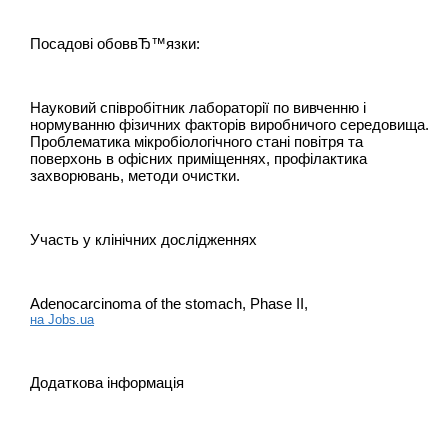
Посадові обоввЂ™язки:
Науковий співробітник лабораторії по вивченню і
нормуванню фізичних факторів виробничого середовища.
Проблематика мікробіологічного стані повітря та
поверхонь в офісних приміщеннях, профілактика
захворювань, методи очистки.
Участь у клінічних дослідженнях
Аdenocarcinoma of the stomach, Phase II,
на Jobs.ua
Додаткова інформація