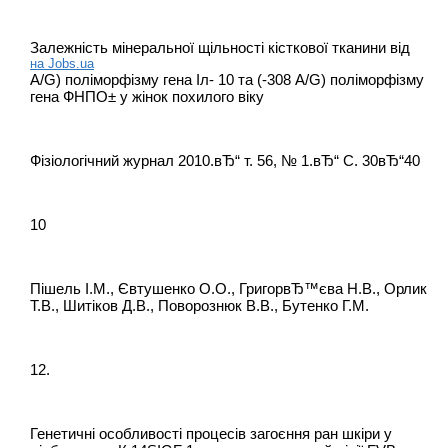
Залежність мінеральної щільності кісткової тканини від
на Jobs.ua
A/G) поліморфізму гена Iл- 10 та (-308 A/G) поліморфізму
гена ФНПО± у жінок похилого віку
Фізіологічний журнал 2010.вЂ“ т. 56, № 1.вЂ“ С. 30вЂ“40
10
Пішель І.М., Євтушенко О.О., ГригорвЂ™єва Н.В., Орлик
Т.В., Шитіков Д.В., Поворознюк В.В., Бутенко Г.М.
12.
Генетичні особливості процесів загоєння ран шкіри у