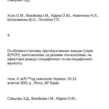
Усач О.М., Воєйкова І.М., Юдіна О.Ю., Новіченко Н.Л.,
Шляховенко В.О., Потебня Г.П.
4.
Особливості впливу протипухлинних вакцин (серія
ІЕПОР), виготовлених за різними технологіями, на
ефекторні реакції специфічного та неспецифічного
імунітету
тези, Х звЂ™їзд онкологів України, 10-12
жовтня 2001 р., Ялта, АР Крим
Савцова З.Д., Воєйкова І.М., Юдіна О.Ю.,