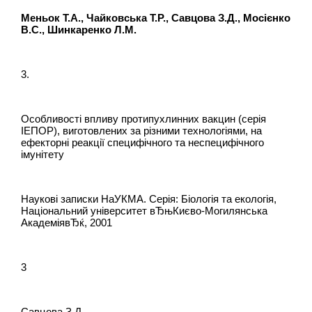
Меньок Т.А., Чайковська Т.Р., Савцова З.Д., Мосієнко
В.С., Шинкаренко Л.М.
3.
Особливості впливу протипухлинних вакцин (серія
ІЕПОР), виготовлених за різними технологіями, на
ефекторні реакції специфічного та неспецифічного
імунітету
Наукові записки НаУКМА. Серія: Біологія та екологія,
Національний університет вЂњКиєво-Могилянська
АкадеміявЂќ, 2001
3
Савцова З.Д.,