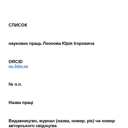
СПИСОК
наукових праць Леонова Юрія Ігоровича
ORCID
на Jobs.ua
№ п.п.
Назва праці
Видавництво, журнал (назва, номер, рік) чи номер
авторського свідоцтва