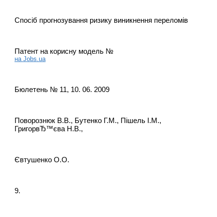
Спосіб прогнозування ризику виникнення переломів
Патент на корисну модель №
на Jobs.ua
Бюлетень № 11, 10. 06. 2009
Поворознюк В.В., Бутенко Г.М., Пішель І.М.,
ГригорвЂ™єва Н.В.,
Євтушенко О.О.
9.