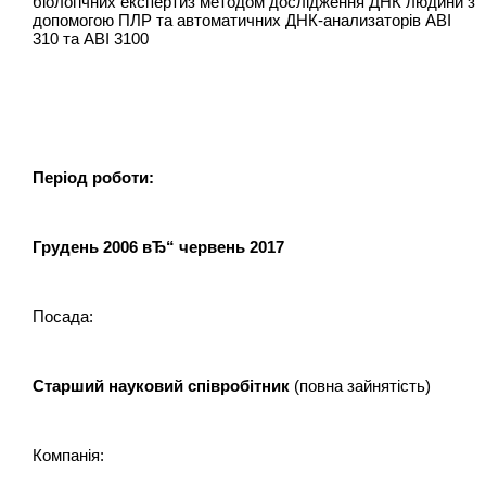
біологічних експертиз методом дослідження ДНК людини з
допомогою ПЛР та автоматичних ДНК-анализаторів АВI
310 та АВІ 3100
Період роботи:
Грудень 2006 вЂ“ червень 2017
Посада:
Старший науковий співробітник
(повна зайнятість)
Компанія: