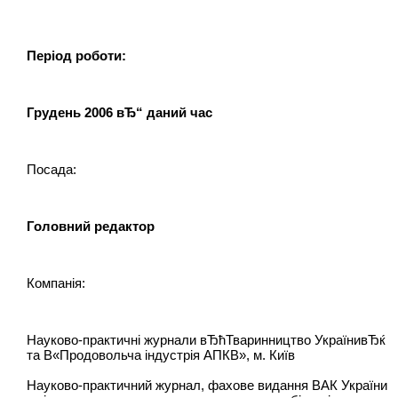
Період роботи:
Грудень 2006 вЂ“ даний час
Посада:
Г
оловний редактор
Компанія:
Науково-практичні журнали вЂћТваринництво УкраїнивЂќ
та В«Продовольча індустрія АПКВ», м. Київ
Науково-практичний журнал, фахове видання ВАК України