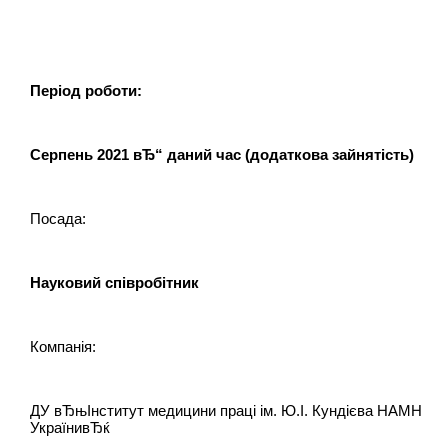
Період роботи:
Серпень 2021 вЂ“ даний час (додаткова зайнятість)
Посада:
Науковий співробітник
Компанія:
ДУ вЂњІнститут медицини праці ім. Ю.І. Кундієва НАМН
УкраїнивЂќ