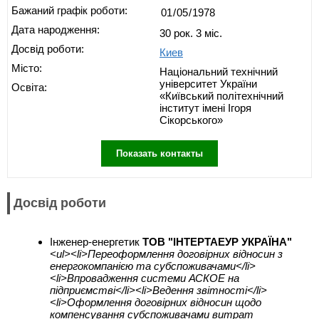
Бажаний графік роботи:
Дата народження:
30 рок. 3 міс.
Досвід роботи:
Киев
Місто:
Національний технічний
університет України
Освіта:
«Київський політехнічний
інститут імені Ігоря
Сікорського»
Показать контакты
Досвід роботи
Інженер-енергетик
ТОВ "ІНТЕРТАЕУР УКРАЇНА"
<ul><li>Переоформлення договірних відносин з
енергокомпанією та субспоживачами</li>
<li>Впровадження системи АСКОЕ на
підприємстві</li><li>Ведення звітності</li>
<li>Оформлення договірних відносин щодо
компенсування субспоживачами витрат