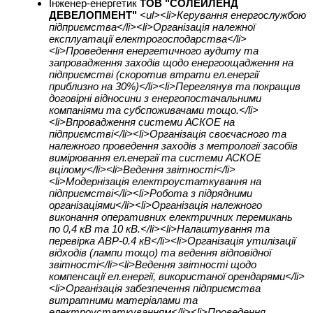
Інженер-енергетик
ТОВ "СОЛЕЙЛЕНД
ДЕВЕЛОПМЕНТ"
<ul><li>Керування енергослужбою
підприємства</li><li>Організація належної
експлуатації електрогосподарства</li>
<li>Проведення енергетичного аудиту та
запровадження заходів щодо енергоощадження на
підприємстві (скоротив втрати ел.енергії
приблизно на 30%)</li><li>Переглянув та покращив
договірні відносини з енергопостачальними
компаніями та субспоживачами тощо.</li>
<li>Впровадження системи АСКОЕ на
підприємстві</li><li>Організація своєчасного та
належного проведення заходів з метрології засобів
вимірювання ел.енергії та системи АСКОЕ
вцілому</li><li>Ведення звітності</li>
<li>Модернізація електроустаткування на
підприємстві</li><li>Робота з підрядними
організаціями</li><li>Організація належного
виконання оперативних електричних перемикань
по 0,4 кВ та 10 кВ.</li><li>Налаштування та
перевірка АВР-0.4 кВ</li><li>Організація утилізації
відходів (лампи тощо) та ведення відповідної
звітності</li><li>Ведення звітності щодо
компенсації ел.енергії, використаної орендарями</li>
<li>Організація забезпечення підприємства
витратними матеріалами та
електроустаткуванням</li><li>Проведення