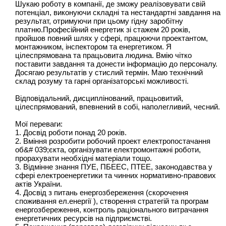
Шукаю роботу в компанії, де зможу реалізовувати свій
потенціал, виконуючи складні та нестандартні завдання на
результат, отримуючи при цьому гідну заробітну
платню.Професійний енергетик зі стажем 20 років,
пройшов повний шлях у сфері, працюючи проектантом,
монтажником, інспектором та енергетиком. Я
цілеспрямована та працьовита людина. Вмію чітко
поставити завдання та донести інформацію до персоналу.
Досягаю результатів у стислий термін. Маю технічний
склад розуму та гарні організаторські можливості.
Відповідальний, дисциплінований, працьовитий,
цілеспрямований, впевнений в собі, наполегливий, чесний.
Мої переваги:
1. Досвід роботи понад 20 років.
2. Вміння розробити робочий проект електропостачання
об&# 039;єкта, організувати електромонтажні роботи,
прорахувати необхідні матеріали тощо.
3. Відмінне знання ПУЕ, ПБЕЕС, ПТЕЕ, законодавства у
сфері електроенергетики та чинних нормативно-правових
актів України.
4. Досвід з питань енергозбереження (скорочення
споживання ел.енергії ), створення стратегій та програм
енергозбереження, контроль раціонального витрачання
енергетичних ресурсів на підприємстві.