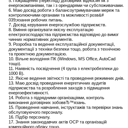
5. Покращення (перегляд) договірних відносин як з
енергокомпаніями, так і з орендарями чи субспоживачами.
6. Маю досвід роботи з балансоутримувачами мереж та
контролюючими органами та можливості розв&#
039;язання робочих питань.
7. Досвід керування енергослужбою підприємств.
8. Вміння організувати якісну експлуатацію
електрогосподарства підприємства відповідно до вимог
чинних нормативних документів.
9. Розробка та ведення експлуатаційної документації,
документації з техніки безпеки тощо, робота з технічною
та проектною документацією.
10. Вільне володіння ПК (Windows, MS Office, AutoCad
тощо).
11. Наявність посвідчення (4 група з електробезпеки до
1000 В).
12. Якісне ведення звітності та проведення режимних днів.
13. Маю досвід проведення енергетичних аудитів
підприємства та розроблення заходів з підвищення
енергоефективності.
14. Робота з підрядними організаціями, контроль
виконання договірних зобоввЂ™язань.
15. Проведення навчання, інструктажів та перевірки знань
обслуговуючого персоналу.
16. Підбір персоналу.
17. Знання законодавчих актів ОСР та організацій
комерційного обліку тощо.