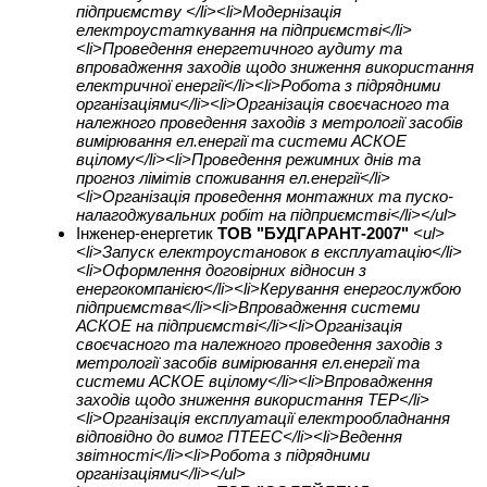
підприємству </li><li>Модернізація
електроустаткування на підприємстві</li>
<li>Проведення енергетичного аудиту та
впровадження заходів щодо зниження використання
електричної енергії</li><li>Робота з підрядними
організаціями</li><li>Організація своєчасного та
належного проведення заходів з метрології засобів
вимірювання ел.енергії та системи АСКОЕ
вцілому</li><li>Проведення режимних днів та
прогноз лімітів споживання ел.енергії</li>
<li>Організація проведення монтажних та пуско-
налагоджувальних робіт на підприємстві</li></ul>
Інженер-енергетик
ТОВ "БУДГАРАНТ-2007"
<ul>
<li>Запуск електроустановок в експлуатацію</li>
<li>Оформлення договірних відносин з
енергокомпанією</li><li>Керування енергослужбою
підприємства</li><li>Впровадження системи
АСКОЕ на підприємстві</li><li>Організація
своєчасного та належного проведення заходів з
метрології засобів вимірювання ел.енергії та
системи АСКОЕ вцілому</li><li>Впровадження
заходів щодо зниження використання ТЕР</li>
<li>Організація експлуатації електрообладнання
відповідно до вимог ПТЕЕС</li><li>Ведення
звітності</li><li>Робота з підрядними
організаціями</li></ul>