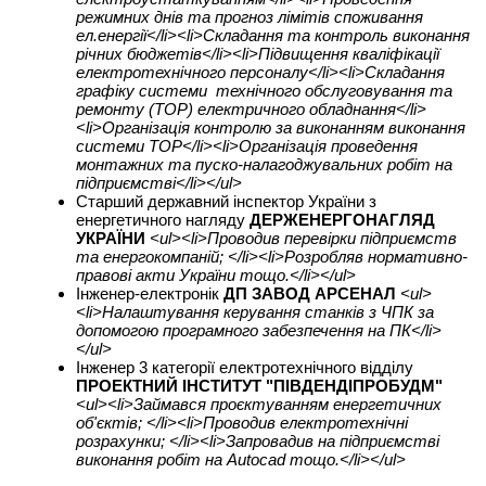
режимних днів та прогноз лімітів споживання
ел.енергії</li><li>Складання та контроль виконання
річних бюджетів</li><li>Підвищення кваліфікації
електротехнічного персоналу</li><li>Складання
графіку системи технічного обслуговування та
ремонту (ТОР) електричного обладнання</li>
<li>Організація контролю за виконанням виконання
системи ТОР</li><li>Організація проведення
монтажних та пуско-налагоджувальних робіт на
підприємстві</li></ul>
Старший державний інспектор України з
енергетичного нагляду
ДЕРЖЕНЕРГОНАГЛЯД
УКРАЇНИ
<ul><li>Проводив перевірки підприємств
та енергокомпаній; </li><li>Розробляв нормативно-
правові акти України тощо.</li></ul>
Інженер-електронік
ДП ЗАВОД АРСЕНАЛ
<ul>
<li>Налаштування керування станків з ЧПК за
допомогою програмного забезпечення на ПК</li>
</ul>
Інженер 3 категорії електротехнічного відділу
ПРОЕКТНИЙ ІНСТИТУТ "ПІВДЕНДІПРОБУДМ"
<ul><li>Займався проєктуванням енергетичних
об'єктів; </li><li>Проводив електротехнічні
розрахунки; </li><li>Запровадив на підприємстві
виконання робіт на Autocad тощо.</li></ul>