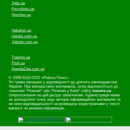
Jobs.ua
Pro-robotu.ua
Srochno.ua
Vakansii.ua
Uajobs.com.ua
Jobsite.com.ua
Training.ua
Profi.ua
ArendaZala.com.ua
© 2008-2018 ООО «Робота Плюс»
Усі права захищені у відповідності до діючого законодавства
України. При використанні материалів, котрі відноносяться до
тематики "Резюме" або "Резюме у Київі" сайту
resume.ua
гіперпосилання на цей ресурс обов'язкове. Адміністрація може
не розподіляти точку зору авторів інформаційних матеріалів та
не несе відповідальності за розміщену користувачами у тексті
вакансії чи резюме інформацію.