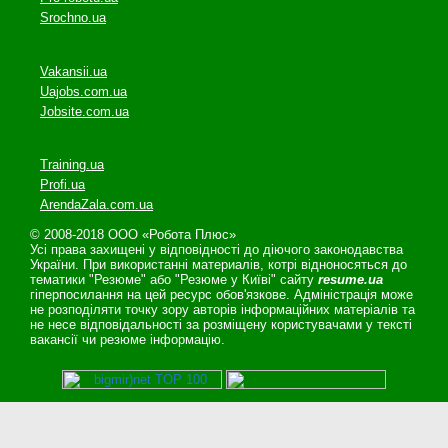
Srochno.ua
Vakansii.ua
Uajobs.com.ua
Jobsite.com.ua
Training.ua
Profi.ua
ArendaZala.com.ua
© 2008-2018 ООО «Робота Плюс»
Усі права захищені у відповідності до діючого законодавства
України. При використанні материалів, котрі відноносяться до
тематики "Резюме" або "Резюме у Київі" сайту
resume.ua
гіперпосилання на цей ресурс обов'язкове. Адміністрація може
не розподіляти точку зору авторів інформаційних матеріалів та
не несе відповідальності за розміщену користувачами у тексті
вакансії чи резюме інформацію.