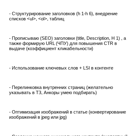
- Структурирование заголовков (h 1-h 6), внедрение
списков <ul>, <ol>, таблиц
- Прописываю (SEO) заголовки (title, Description, H 1) , а
также формирую URL (ЧПУ) для повышения CTR в
выдаче (коэффициент кликабельности)
- Использование ключевых слов + LSI в контенте
- Перелинковка внутренних страниц (желательно
указывать в ТЗ, Анкоры умею подбирать)
- Оптимизация изображений в статье (конвертирование
изображений в jpeg или jpg)