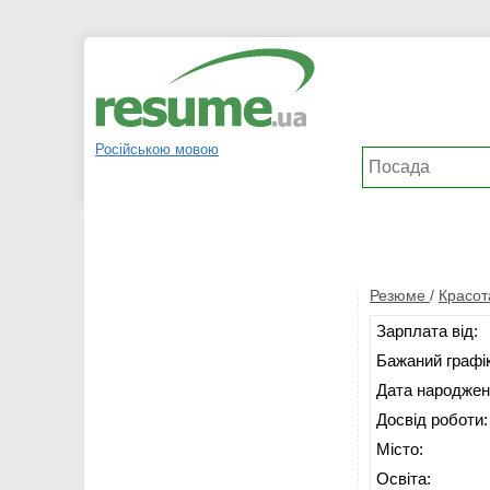
Російською мовою
Резюме
/
Красот
Зарплата від:
Бажаний графік
Дата народжен
Досвід роботи:
Місто:
Освіта: