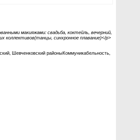
анными макияжами: свадьба, коктейль, вечерний,
ких коллективов(танцы, синхронное плавание)</p>
нский, Шевченковский районыКоммуникабельность,