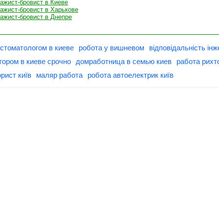
зажист-бровист в Киеве
зажист-бровист в Харькове
зажист-бровист в Днепре
 стоматологом в киеве
робота у вишневом
відповідальність інж
тором в киеве срочно
домработница в семью киев
работа рихт
рист київ
маляр работа
робота автоелектрик київ