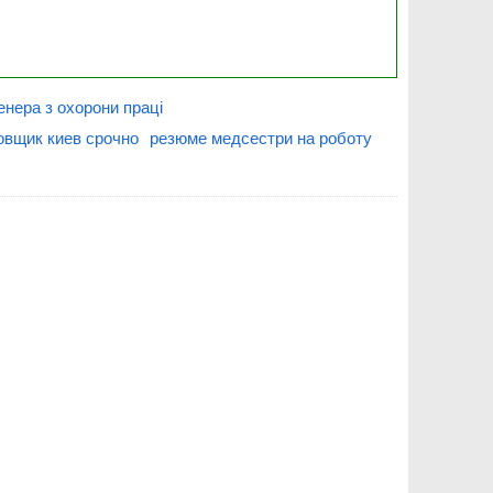
енера з охорони праці
овщик киев срочно
резюме медсестри на роботу