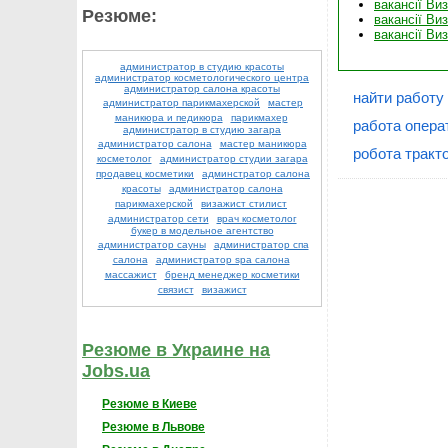
вакансії Ви
Резюме:
вакансії Ви
вакансії Ви
администратор в студию красоты
администратор косметологического центра
администратор салона красоты
найти работу
администратор парикмахерской
мастер
маникюра и педикюра
парикмахер
работа опера
администратор в студию загара
администратор салона
мастер маникюра
робота тракто
косметолог
администратор студии загара
продавец косметики
админстратор салона
красоты
администратор салона
парикмахерской
визажист стилист
администратор сети
врач косметолог
букер в модельное агентство
администратор сауны
администратор спа
салона
администратор spa салона
массажист
бренд менеджер косметики
связист
визажист
Резюме в Украине на
Jobs.ua
Резюме в Киеве
Резюме в Львове