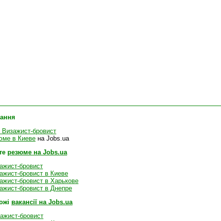
лання
 Визажист-бровист
юме в Киеве
на Jobs.ua
те
резюме на Jobs.ua
ажист-бровист
ажист-бровист в Киеве
ажист-бровист в Харькове
ажист-бровист в Днепре
хожі
вакансії на Jobs.ua
зажист-бровист