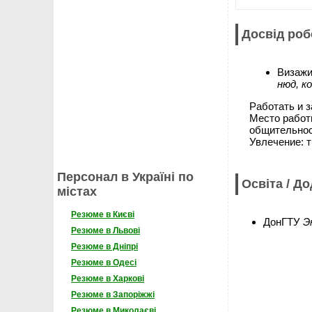
Досвід роб
Визаж
нюд, к
Работать и 
Место работ
общительно
Увлечение: т
Персонал в Україні по
Освіта / Д
містах
Резюме в Києві
ДонГТУ
Э
Резюме в Львові
Резюме в Дніпрі
Резюме в Одесі
Резюме в Харкові
Резюме в Запоріжжі
Резюме в Миколаєві