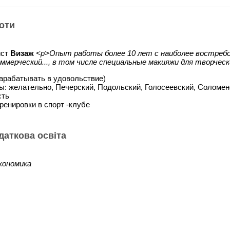
оти
ист
Визаж
<p>Опыт работы более 10 лет с наиболее востребов
оммерческий..., в том числе специальные макияжи для творчес
зарабатывать в удовольствие)
ы: желательно, Печерский, Подольский, Голосеевский, Соломе
сть
ренировки в спорт -клубе
одаткова освіта
кономика