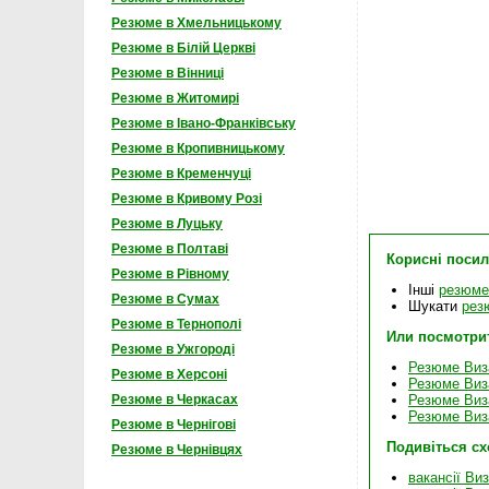
Резюме в Хмельницькому
Резюме в Білій Церкві
Резюме в Вінниці
Резюме в Житомирі
Резюме в Івано-Франківську
Резюме в Кропивницькому
Резюме в Кременчуці
Резюме в Кривому Розі
Резюме в Луцьку
Резюме в Полтаві
Корисні поси
Резюме в Рівному
Інші
резюме
Резюме в Сумах
Шукати
рез
Резюме в Тернополі
Или посмотри
Резюме в Ужгороді
Резюме Виз
Резюме в Херсоні
Резюме Виз
Резюме Виз
Резюме в Черкасах
Резюме Виз
Резюме в Чернігові
Подивіться с
Резюме в Чернівцях
вакансії Ви