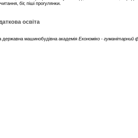
итання, біг, піші прогулянки.
одаткова освіта
а державна машинобудівна академія
Економіко - гуманітарний