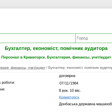
Бухгалтер, економіст, помічник аудитора
Персонал в Краматорск. Бухгалтерия, финансы, учет/аудит
терия, финансы, учет/аудит
/
Бухгалтер, економіст, помічник аудито
договірна
 роботи:
ня:
8 рок. 10 міс.
Краматорск
Донбаська державна машинобу