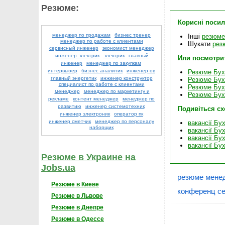
Резюме:
Корисні поси
менеджер по продажам
бизнес тренер
Інші
резюме 
менеджер по работе с клиентами
Шукати
рез
сервисный инженер
экономист менеджер
инженер электрик
электрик
главный
Или посмотри
инженер
менеджер по закупкам
интервьюер
бизнес аналитик
инженер ов
Резюме Бухг
главный энергетик
инженер конструктор
Резюме Бухг
специалист по работе с клиентами
Резюме Бухг
менеджер
менеджер по маркетингу и
Резюме Бухг
рекламе
контент менеджер
менеджер по
развитию
инженер системотехник
Подивіться с
инженер электроник
оператор пк
инженер сметчик
менеджер по персоналу
вакансії Бу
наборщик
вакансії Бу
вакансії Бу
вакансії Бу
Резюме в Украине на
Jobs.ua
резюме менед
Резюме в Киеве
конференц се
Резюме в Львове
Резюме в Днепре
Резюме в Одессе