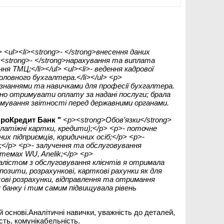
 <ul><li><strong>- </strong>внесення даних
i><strong>- </strong>нарахування та виплата
ня ТМЦ;</li></ul> <ul><li>- ведення кадрової
головного бухгалтера.</li></ul> <p>
 знаннями та навичками для професії бухгалтера.
но отримувати оплату за надані послуги; брала
рмування звітності перед державними органами.
ПроКредит Банк "
<p><strong>Обов’язки</strong>
платіжні картки, кредити);</p> <p>- поточне
их підприємців, юридичних осіб;</p> <p>-
;</p> <p>- залучення та обслуговування
стемах WU, Anelik;</p> <p>
іалістом з обслуговування клієнтів я отримала
позити, розрахункові, карткові рахунки як для
асові розрахунки, відправлення та отримання
у банку і тим самим підвищувала рівень
 основі.Аналітичні навички, уважність до деталей,
сть, комунікабельність.