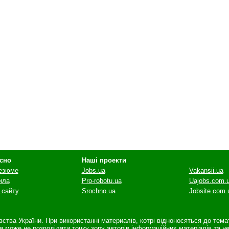
сно
Наші проекти
резюме
Jobs.ua
Vakansii.ua
ила
Pro-robotu.ua
Uajobs.com.
 сайту
Srochno.ua
Jobsite.com.
авства України. При використанні материалів, котрі відноносяться до тем
ія може не розподіляти точку зору авторів інформаційних матеріалів та н