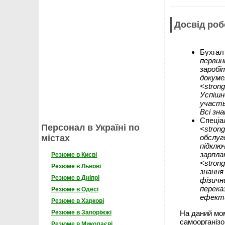
Досвід роб
Бухгал
первин
заробіт
докумен
<stron
Успішн
участь
Всі зн
Спеціал
Персонал в Україні по
<stron
обслуг
містах
підклю
зарпла
Резюме в Києві
<stron
Резюме в Львові
знання
Резюме в Дніпрі
фізичн
перека
Резюме в Одесі
ефекти
Резюме в Харкові
На даний мом
Резюме в Запоріжжі
самоорганізо
Резюме в Миколаєві