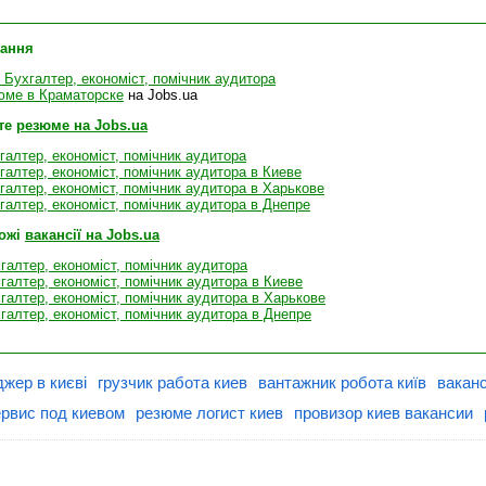
лання
Бухгалтер, економіст, помічник аудитора
юме в Краматорске
на Jobs.ua
те
резюме на Jobs.ua
алтер, економіст, помічник аудитора
алтер, економіст, помічник аудитора в Киеве
алтер, економіст, помічник аудитора в Харькове
алтер, економіст, помічник аудитора в Днепре
хожі
вакансії на Jobs.ua
хгалтер, економіст, помічник аудитора
хгалтер, економіст, помічник аудитора в Киеве
хгалтер, економіст, помічник аудитора в Харькове
хгалтер, економіст, помічник аудитора в Днепре
жер в києві
грузчик работа киев
вантажник робота київ
ваканс
рвис под киевом
резюме логист киев
провизор киев вакансии