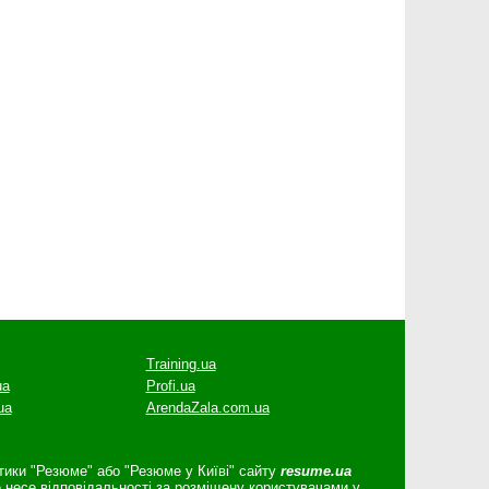
Training.ua
ua
Profi.ua
ua
ArendaZala.com.ua
атики "Резюме" або "Резюме у Київі" сайту
resume.ua
е несе відповідальності за розміщену користувачами у