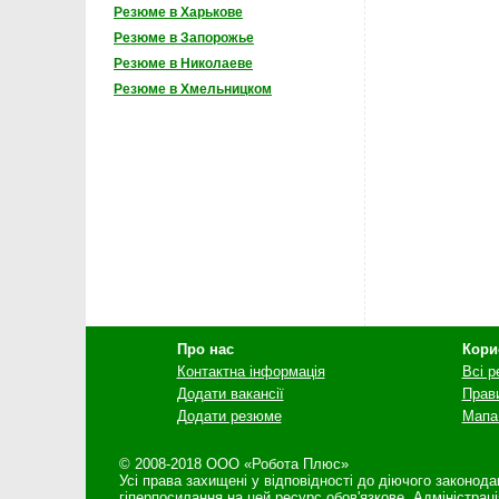
Резюме в Харькове
Резюме в Запорожье
Резюме в Николаеве
Резюме в Хмельницком
Про нас
Кори
Контактна інформація
Всі 
Додати вакансії
Прав
Додати резюме
Мапа
© 2008-2018 ООО «Робота Плюс»
Усі права захищені у відповідності до діючого законод
гіперпосилання на цей ресурс обов'язкове. Адміністрац