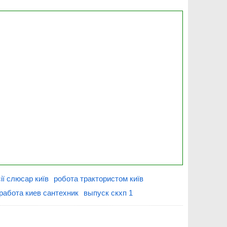
ії слюсар київ
робота трактористом київ
работа киев сантехник
выпуск скхп 1