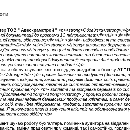
оти
тер
ТОВ " Авескрамстрой "
<p><strong>Обов’язки</strong>:</p>
ної документації до програми 1С підприємства;</li></ul> <ul><l
ної плати, відпускних;</li></ul> <ul><li>- надходження та списан
тації;</li></ul> <ul><li><strong>-</strong> виконання доручень 
g>Досягнення</strong>: у процесі роботи оволоділа необхідними
о вирішувала питання з контрагентами, що дозволило своєчас
 у підготовці тендерної документації; готувала дані щодо фо
ання успішно застосовувала в роботі.</p>
іст з обслуговування клієнтів відділу роздрібного бізнесу
АТ " 
g>:</strong></p> <p>- продаж банківських продуктів (депозити, 
овування, відкриття, закриття рахунків фізичних осіб, приватн
чення, обслуговування клієнтів за системою Інтернет-банкінгу
тних проектів;</p> <p>- виплата та відправка переказів по си
g>Досягнення</strong><strong>:</strong> у процесі роботи спец
 та навички надання банківських продуктів клієнтам, а саме: де
их осіб, так і для підприємств, кредити, зарплатні проекти, к
зів. Я виконувала план із залучення клієнтів на обслуговування 
вності свого відділу.</p>
ент шукаю роботу бухгалтера, помічника аудитора на віддаленій
ваність, вміння працювати як у команді, так і самостійно, порядні