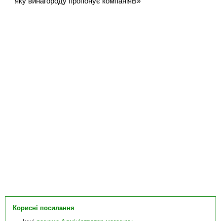
яку винагороду пропонує компаніяВ»
Корисні посилання