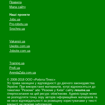
Правила
Мапа сайту
Наші проекти
Jobs.ua
Pro-robotu.ua
Srochno.ua
Vakansii.ua
Uajobs.com.ua
Jobsite.com.ua
Training.ua
Profi.ua
ArendaZala.com.ua
© 2008-2018 ООО «Робота Плюс»
Усі права захищені у відповідності до діючого законодавства
України. При використанні материалів, котрі відноносяться до
тематики "Резюме" або "Резюме у Київі" сайту
resume.ua
гіперпосилання на цей ресурс обов'язкове. Адміністрація може
не розподіляти точку зору авторів інформаційних матеріалів та
не несе відповідальності за розміщену користувачами у тексті
вакансії чи резюме інформацію.