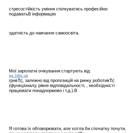
стресостійкість уміння спілкуватись професійно
подаватьВ інформацію
здатність до навчання самоосвіта.
Мої зарплатні очікування стартують від
на Jobs.ua
грнвЂ¦, залежно від пропозицій на ринку роботивЂ¦
(функціоналу, рівня відповідальності, , необхідності
працювати понаднормово і т.д.).В
Я готова їх обговорювати, але хотла би спочатку почути,