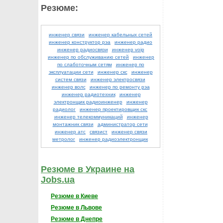
Резюме:
инженер связи
инженер кабельных сетей
инженер конструктор рэа
инженер радио
инженер радиосвязи
инженер voip
инженер по обслуживанию сетей
инженер
по слаботочным сетям
инженер по
эксплуатации сети
инженер скс
инженер
систем связи
инженер электросвязи
инженер волс
инженер по ремонту рэа
инженер радиотехник
инженер
электронщик радиоинженер
инженер
радиолог
инженер проектировщик скс
инженер телекоммуникаций
инженер
монтажник связи
администратор сети
инженер атс
связист
инженер связи
метролог
инженер радиоэлектронщик
Резюме в Украине на
Jobs.ua
Резюме в Киеве
Резюме в Львове
Резюме в Днепре