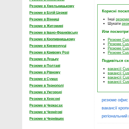
Резюме в Хмельницькому
Корисні поси
Резюме в Білій Церкві
Інші
резюме 
Резюме в Вінниці
Шукати
рез
Резюме в Житомирі
Или посмотри
Резюме в Івано-Франківську
Резюме в Кропивницькому
Резюме Custo
Резюме Custo
Резюме в Кременчуці
Резюме Custo
Резюме Custo
Резюме в Кривому Розі
Резюме в Луцьку
Подивіться с
Резюме в Полтаві
вакансії Cus
Резюме в Рівному
вакансії Cus
вакансії Cus
Резюме в Сумах
вакансії Cus
Резюме в Тернополі
Резюме в Ужгороді
Резюме в Херсоні
резюме офис
Резюме в Черкасах
вакансії кро
Резюме в Чернігові
регіональний
Резюме в Чернівцях