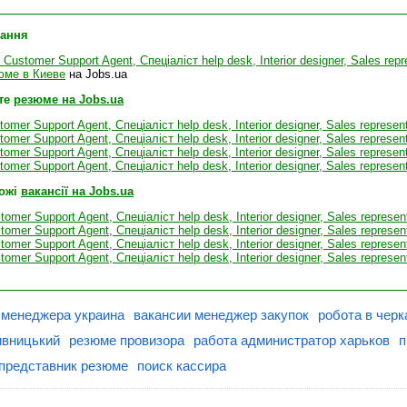
лання
Customer Support Agent, Спеціаліст help desk, Interior designer, Sales repr
юме в Киеве
на Jobs.ua
те
резюме на Jobs.ua
mer Support Agent, Спеціаліст help desk, Interior designer, Sales represent
mer Support Agent, Спеціаліст help desk, Interior designer, Sales represen
mer Support Agent, Спеціаліст help desk, Interior designer, Sales represen
mer Support Agent, Спеціаліст help desk, Interior designer, Sales represen
хожі
вакансії на Jobs.ua
tomer Support Agent, Спеціаліст help desk, Interior designer, Sales represen
tomer Support Agent, Спеціаліст help desk, Interior designer, Sales represe
tomer Support Agent, Спеціаліст help desk, Interior designer, Sales represe
tomer Support Agent, Спеціаліст help desk, Interior designer, Sales represe
 менеджера украина
вакансии менеджер закупок
робота в черк
пивницький
резюме провизора
работа администратор харьков
п
 представник резюме
поиск кассира