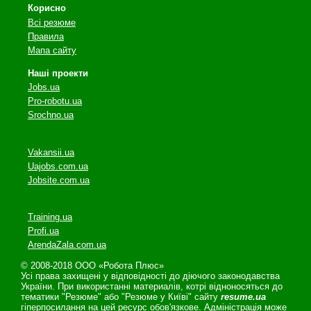
Корисно
Всі резюме
Правила
Мапа сайту
Наші проекти
Jobs.ua
Pro-robotu.ua
Srochno.ua
Vakansii.ua
Uajobs.com.ua
Jobsite.com.ua
Training.ua
Profi.ua
ArendaZala.com.ua
© 2008-2018 ООО «Робота Плюс»
Усі права захищені у відповідності до діючого законодавства
України. При використанні материалів, котрі відноносяться до
тематики "Резюме" або "Резюме у Київі" сайту
resume.ua
гіперпосилання на цей ресурс обов'язкове. Адміністрація може