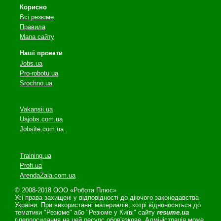
Корисно
Всі резюме
Правила
Мапа сайту
Наші проекти
Jobs.ua
Pro-robotu.ua
Srochno.ua
Vakansii.ua
Uajobs.com.ua
Jobsite.com.ua
Training.ua
Profi.ua
ArendaZala.com.ua
© 2008-2018 ООО «Робота Плюс»
Усі права захищені у відповідності до діючого законодавства
України. При використанні материалів, котрі відноносяться до
тематики "Резюме" або "Резюме у Київі" сайту
resume.ua
гіперпосилання на цей ресурс обов'язкове. Адміністрація може