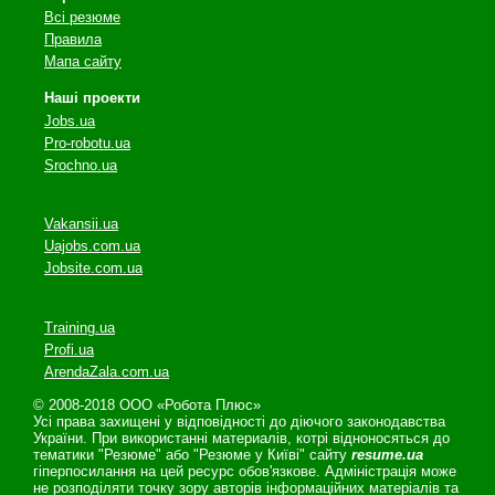
Всі резюме
Правила
Мапа сайту
Наші проекти
Jobs.ua
Pro-robotu.ua
Srochno.ua
Vakansii.ua
Uajobs.com.ua
Jobsite.com.ua
Training.ua
Profi.ua
ArendaZala.com.ua
© 2008-2018 ООО «Робота Плюс»
Усі права захищені у відповідності до діючого законодавства
України. При використанні материалів, котрі відноносяться до
тематики "Резюме" або "Резюме у Київі" сайту
resume.ua
гіперпосилання на цей ресурс обов'язкове. Адміністрація може
не розподіляти точку зору авторів інформаційних матеріалів та