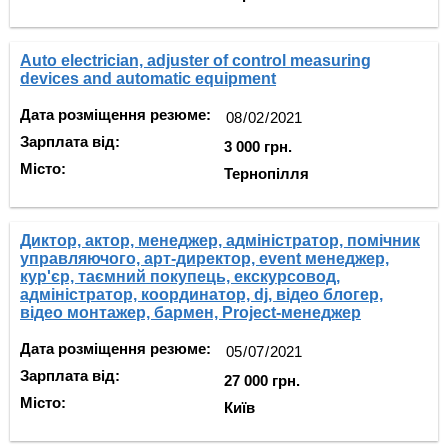
Auto electrician, adjuster of control measuring
devices and automatic equipment
Дата розміщення резюме:
Зарплата від:
3 000 грн.
Місто:
Тернопілля
Диктор, актор, менеджер, адміністратор, помічник
управляючого, арт-директор, event менеджер,
кур'єр, таємний покупець, екскурсовод,
адміністратор, координатор, dj, відео блогер,
відео монтажер, бармен, Рroject-менеджер
Дата розміщення резюме:
Зарплата від:
27 000 грн.
Місто:
Київ