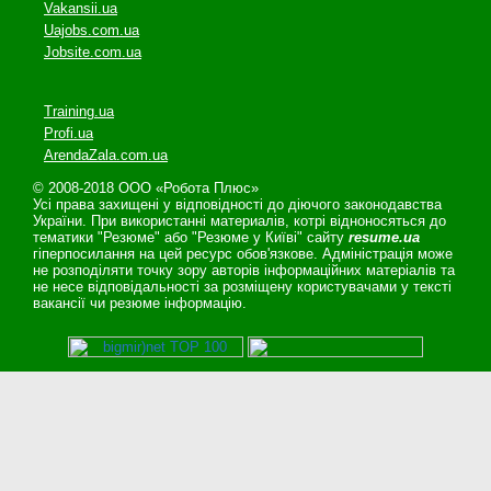
Vakansii.ua
Uajobs.com.ua
Jobsite.com.ua
Training.ua
Profi.ua
ArendaZala.com.ua
© 2008-2018 ООО «Робота Плюс»
Усі права захищені у відповідності до діючого законодавства
України. При використанні материалів, котрі відноносяться до
тематики "Резюме" або "Резюме у Київі" сайту
resume.ua
гіперпосилання на цей ресурс обов'язкове. Адміністрація може
не розподіляти точку зору авторів інформаційних матеріалів та
не несе відповідальності за розміщену користувачами у тексті
вакансії чи резюме інформацію.