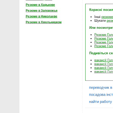
Резюме в Харькове
Корисні поси
Резюме в Запорожье
Резюме в Николаеве
Інші
резюме
Шукати
рез
Резюме в Хмельницком
Или посмотри
Резюме Гол
Резюме Гол
Резюме Гол
Резюме Гол
Подивіться с
вакансії Го
вакансії Го
вакансії Го
вакансії Го
переводчик в
посадова інс
найти работу