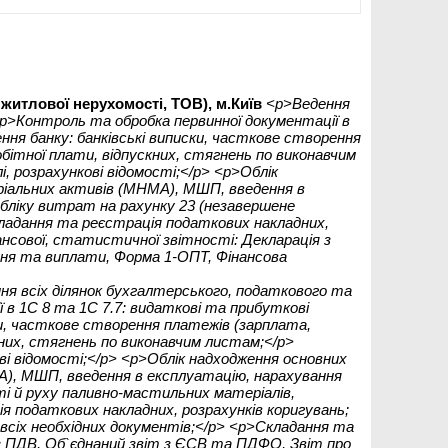
итлової нерухомості, ТОВ), м.Київ
<p>Ведення
 <p>Контроль та обробка первинної документації в
ення банку: банківські виписки, часткове створення
бітної плати, відпускних, стягнень по виконавчим
, розрахункові відомості;</p> <p>Облік
ріальних активів (МНМА), МШП, введення в
обліку витрат на рахунку 23 (незавершене
ладання та реєстрація податкових накладних,
ансової, статистичної звітності: Декларація з
ння та виплати, Форма 1-ОПТ, Фінансова
ня всіх ділянок бухгалтерського, податкового та
 в 1С 8 та 1С 7.7: видаткові та прибуткові
ски, часткове створення платежів (зарплата,
них, стягнень по виконавчим листам;</p>
ві відомості;</p> <p>Облік надходження основних
А), МШП, введення в експлуатацію, нарахування
ті й руху паливно-мастильних матеріалів,
я податкових накладних, розрахунків коригувань;
всіх необхідних документів;</p> <p>Складання та
 з ПДВ, Об`єднаний звіт з ЄСВ та ПДФО, Звіт про