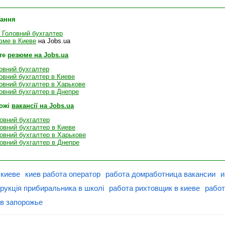
лання
 Головний бухгалтер
юме в Киеве
на Jobs.ua
те
резюме на Jobs.ua
овний бухгалтер
овний бухгалтер в Киеве
овний бухгалтер в Харькове
овний бухгалтер в Днепре
хожі
вакансії на Jobs.ua
ловний бухгалтер
ловний бухгалтер в Киеве
ловний бухгалтер в Харькове
ловний бухгалтер в Днепре
 киеве
киев работа оператор
работа домработница вакансии
и
трукція прибиральника в школі
работа рихтовщик в киеве
работ
 в запорожье