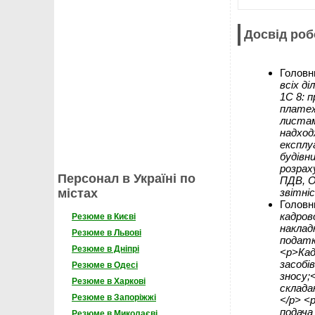
Досвід роб
Головн
всіх д
1С 8: 
платеж
листам
надход
експлу
будівн
розрах
Персонал в Україні по
ПДВ, О
звітні
містах
Головн
кадров
Резюме в Києві
наклад
Резюме в Львові
податк
Резюме в Дніпрі
<p>Кад
засобі
Резюме в Одесі
зносу;
Резюме в Харкові
склада
Резюме в Запоріжжі
</p> <
подача
Резюме в Миколаєві