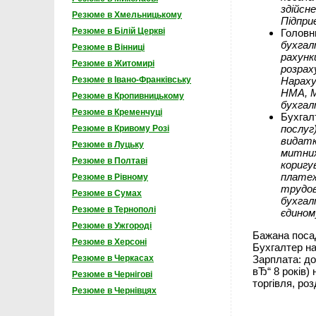
здійсн
Резюме в Хмельницькому
Підпри
Резюме в Білій Церкві
Головн
бухгал
Резюме в Вінниці
рахунк
Резюме в Житомирі
розрах
Нараху
Резюме в Івано-Франківську
НМА, М
Резюме в Кропивницькому
бухгал
Резюме в Кременчуці
Бухгал
послуг
Резюме в Кривому Розі
видатк
Резюме в Луцьку
митних
Резюме в Полтаві
коригу
платеж
Резюме в Рівному
трудов
Резюме в Сумах
бухгал
Резюме в Тернополі
єдином
Резюме в Ужгороді
Бажана посад
Резюме в Херсоні
Бухгалтер на
Зарплата: до
Резюме в Черкасах
вЂ“ 8 років)
Резюме в Чернігові
торгівля, роз
Резюме в Чернівцях