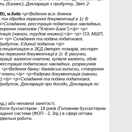
ь (Баланс), Декларація з прибутку, Звіт 2-
), м.Київ
<p>Ведення всіх ділянок
та обробка первинної документації в 1с 8:
 <p>Складання, реєстрація податкових накладных,
творення платежів ("Клієнт-Банк");</p> <p>
ація (накази, трудові книжки);</p> <p> ОЗ, МШП,
p> <p> Складання та подача податкової,
Прибуток, Єдиний податок.</p>
 спеціалізацією в ЗЕД (імпорт товарів, експорт
а первинної документації в 1с 8: рахунки,
рації: валютні платежі, купівля валюти, облік
реєстрація податкових накладних, розрахунків
> <p>Ведення банку: банківські виписки, створення
 плати.</p> <p>Кадрова документація (накази,
;</p> <p>Складання та подача податкової,
рибуток, Декларація про доходи, Декларація по
д.) або неповної занятості.
оботи бухгалтером - 18 років (Головним бухгалтером
щеної системи (ФОП - 2, 3гр.) в сфері оптова
дівельні роботи.