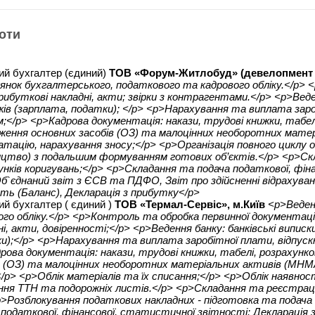
оти
ий бухгалтер (єдиний)
ТОВ «Форум-Житлобуд» (девелопмент ж
ілянок бухгалтерського, податкового та кадрового обліку.</p>
прибуткові накладні, акти; звірки з контрагентами.</p> <p>Вед
ів (зарплата, податки); </p> <p>Нарахування та виплата заро
;</p> <p>Кадрова документація: накази, трудові книжки, табелі
ження основних засобів (ОЗ) та малоцінних необоротних мате
атацію, нарахування зносу;</p> <p>Організація повного циклу 
ицтво) з подальшим формуванням готових об’єктів.</p> <p>Ск
унків коригувань;</p> <p>Складання та подача податкової, фін
б`єднаний звіт з ЄСВ та ПДФО, Звіт про здійсненні відрахува
сть (Баланс), Декларація з прибутку</p>
ий бухгалтер ( єдиний )
ТОВ «Термал-Сервіс», м.Київ
<p>Веден
ого обліку.</p> <p>Контроль та обробка первинної документації
ні, акти, довіренності;</p> <p>Ведення банку: банківські випи
и);</p> <p>Нарахування та виплата заробітної плати, відпуск
рова документація: накази, трудові книжки, табелі, розрахунко
в (ОЗ) та малоцінних необоротних матеріальних активів (МНМ
</p> <p>Облік матеріалів та їх списання;</p> <p>Облік наявнос
ння ТТН та подорожніх листів.</p> <p>Складання та реєстраці
p>Розблокування податкових накладних - підготовка та подача 
 податкової, фінансової, статистичної звітності: Декларація