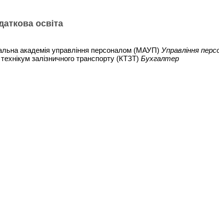
одаткова освіта
альна академія управління персоналом (МАУП)
Управління персо
 технікум залізничного транспорту (КТЗТ)
Бухгалтер