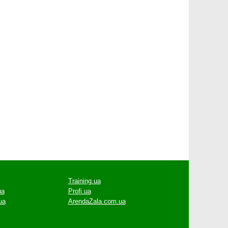
Training.ua
ua
Profi.ua
ua
ArendaZala.com.ua