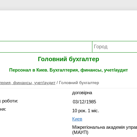
Головний бухгалтер
Персонал в Киев. Бухгалтерия, финансы, учет/аудит
терия, финансы, учет/аудит
/
Головний бухгалтер
договірна
 роботи:
ня:
10 рок. 1 міс.
Киев
Міжрегіональна академія упра
(МАУП)