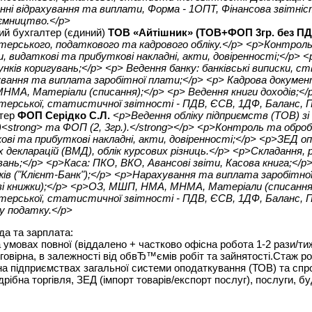
енні відрахування та виплати, Форма - 1ОПТ, Фінансова звітніст
ємництво.</p>
ий бухгалтер (єдиний)
ТОВ «Айтішник» (ТОВ+ФОП 3гр. без ПДВ
терського, податкового та кадрового обліку.</p> <p>Контроль 
и, видаткові та прибуткові накладні, акти, довіренності;</p>
унків коригувань;</p> <p> Ведення банку: банківські виписки, с
вання та виплата заробітної плати;</p> <p> Кадрова документ
НМА, Матеріали (списання);</p> <p> Ведення книги доходів;</
терської, статистичної звітності - ПДВ, ЄСВ, 1ДФ, Баланс, 
тер
ФОП Серідко С.Л.
<p>Ведення обліку підприємств (ТОВ) зі
)<strong> та ФОП (2, 3гр.).</strong></p> <p>Контроль та обробк
ові та прибуткові накладні, акти, довіренності;</p> <p>ЗЕД опе
 декларацій (ВМД), облік курсових різниць.</p> <p>Складання, 
вань;</p> <p>Каса: ПКО, ВКО, Авансові звіти, Касова книга;</p
ів ("Клієнт-Банк");</p> <p>Нарахування та виплата заробітної
і книжки);</p> <p>ОЗ, МШП, НМА, МНМА, Матеріали (списання)
терської, статистичної звітності - ПДВ, ЄСВ, 1ДФ, Баланс, П
у податку.</p>
а та зарплата:
 умовах повної (віддалено + частково офісна робота 1-2 рази/тиж
говірна, в залежності від обвЂ™ємів робіт та зайнятості.Стаж р
 на підприємствах загальної системи оподаткування (ТОВ) та спро
дрібна торгівля, ЗЕД (імпорт товарів/експорт послуг), послуги, бу