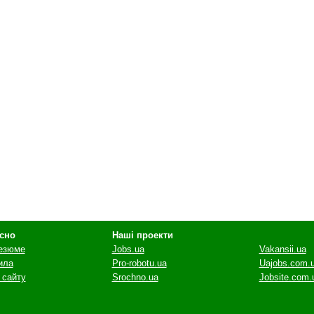
сно
Наші проекти
резюме
Jobs.ua
Vakansii.ua
ила
Pro-robotu.ua
Uajobs.com.
 сайту
Srochno.ua
Jobsite.com.