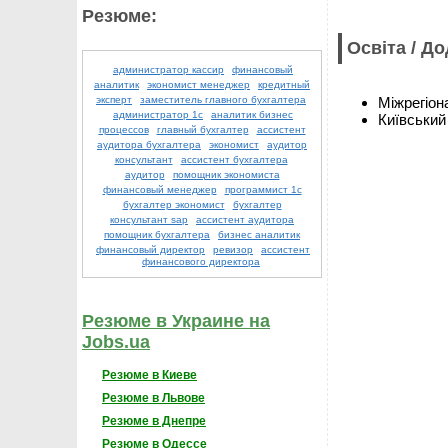
Резюме:
Освіта / Д
администратор кассир
финансовый
аналитик
экономист менеджер
кредитный
Міжрегіон
эксперт
заместитель главного бухгалтера
администратор 1с
аналитик бизнес
Київський
процессов
главный бухгалтер
ассистент
аудитора бухгалтера
экономист
аудитор
консультант
ассистент бухгалтера
аудитор
помощник экономиста
финансовый менеджер
программист 1с
бухгалтер экономист
бухгалтер
консультант sap
ассистент аудитора
помощник бухгалтера
бизнес аналитик
финансовый директор
ревизор
ассистент
финансового директора
Резюме в Украине на
Jobs.ua
Резюме в Киеве
Резюме в Львове
Резюме в Днепре
Резюме в Одессе