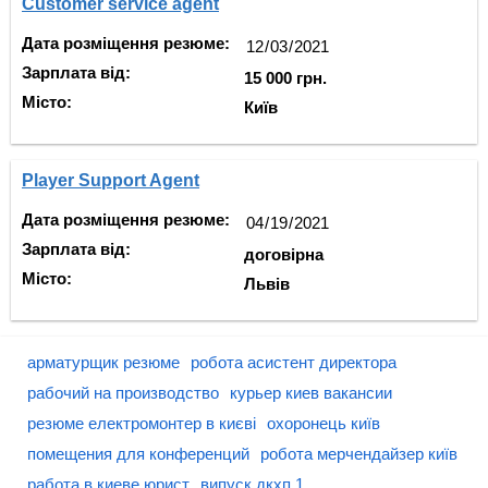
Customer service agent
Дата розміщення резюме:
Зарплата від:
15 000 грн.
Місто:
Київ
Player Support Agent
Дата розміщення резюме:
Зарплата від:
договірна
Місто:
Львів
арматурщик резюме
робота асистент директора
рабочий на производство
курьер киев вакансии
резюме електромонтер в києві
охоронець київ
помещения для конференций
робота мерчендайзер київ
работа в киеве юрист
випуск дкхп 1