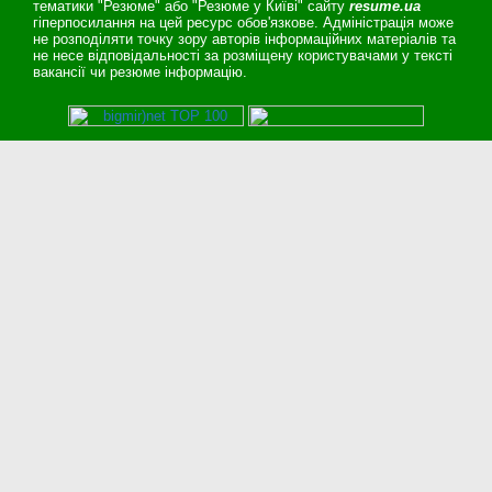
тематики "Резюме" або "Резюме у Київі" сайту
resume.ua
гіперпосилання на цей ресурс обов'язкове. Адміністрація може
не розподіляти точку зору авторів інформаційних матеріалів та
не несе відповідальності за розміщену користувачами у тексті
вакансії чи резюме інформацію.