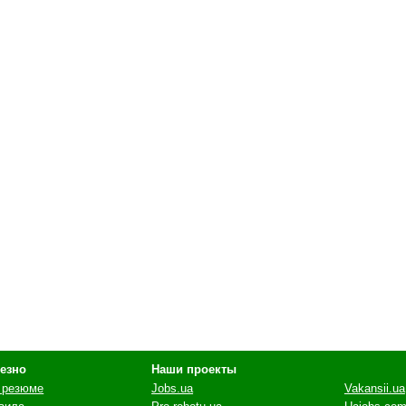
езно
Наши проекты
 резюме
Jobs.ua
Vakansii.ua