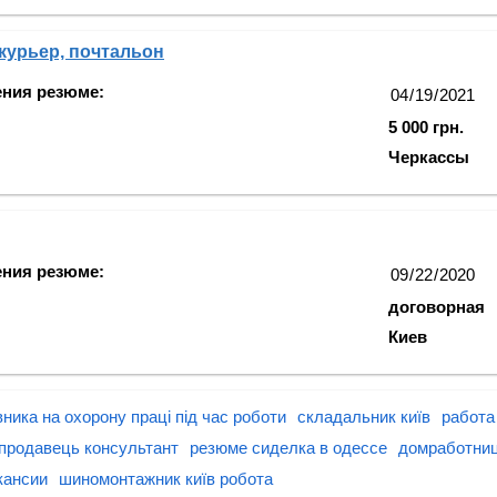
курьер, почтальон
ения резюме:
5 000 грн.
Черкассы
ения резюме:
договорная
Киев
вника на охорону праці під час роботи
складальник київ
работа
 продавець консультант
резюме сиделка в одессе
домработниц
кансии
шиномонтажник київ робота