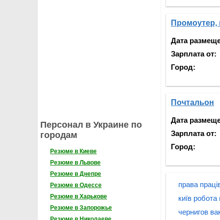
Промоутер, 
Дата размещ
Зарплата от:
Город:
Почтальон
Дата размещ
Персонал в Украине по
Зарплата от:
городам
Город:
Резюме в Киеве
Резюме в Львове
Резюме в Днепре
права праці
Резюме в Одессе
Резюме в Харькове
київ робота
Резюме в Запорожье
чернигов ва
Резюме в Николаеве