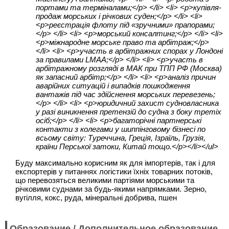
портами та терміналами;</p> </li> <li> <p>купівля-
продаж морських і річкових суден;</p> </li> <li>
<p>реєстрація флоту під «зручними» прапорами;
</p> </li> <li> <p>морський консалтинг;</p> </li> <li>
<p>міжнародне морське право та арбітраж;</p>
</li> <li> <p>участь в арбітражних спорах у Лондоні
за правилами LMAA;</p> </li> <li> <p>участь в
арбітражному розгляді в МАК при ТПП РФ (Москва)
як запасний арбітр;</p> </li> <li> <p>аналіз причин
аварійних ситуацій і випадків пошкодження
вантажів під час здійснення морських перевезень;
</p> </li> <li> <p>юридичний захист судновласника
у разі виникнення претензій до судна з боку третіх
осіб;</p> </li> <li> <p>багаторічні партнерські
контакти з колегами у шиппінговому бізнесі по
всьому світу: Туреччина, Греція, Ізраїль, Грузія,
країни Перської затоки, Китай тощо.</p></li></ul>
Буду максимально корисним як для імпортерів, так і для
експортерів у питаннях логістики їхніх товарних потоків,
що перевозяться великими партіями морськими та
річковими суднами за будь-якими напрямками. Зерно,
вугілля, кокс, руда, мінеральні добрива, пшен
Образование / Дополнительное образование