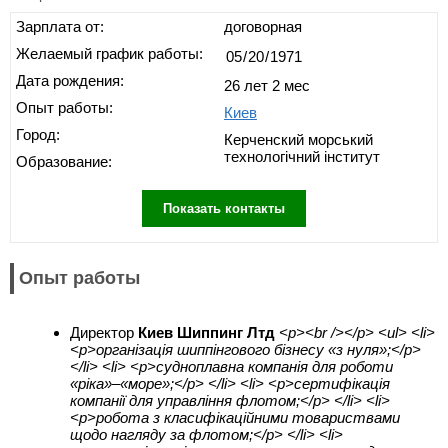
Зарплата от:
договорная
Желаемый график работы:
Дата рождения:
26 лет 2 мес
Опыт работы:
Киев
Город:
Керченский морський
технологічний інститут
Образование:
Показать контакты
Опыт работы
Директор
Киев Шиппинг Лтд
<p><br /></p> <ul> <li>
<p>організація шиппінгового бізнесу «з нуля»;</p>
</li> <li> <p>судноплавна компанія для роботи
«ріка»–«море»;</p> </li> <li> <p>сертифікація
компанії для управління флотом;</p> </li> <li>
<p>робота з класифікаційними товариствами
щодо нагляду за флотом;</p> </li> <li>