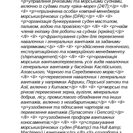
<p>управління річковими та морськими суднами,
включно із судами типу «ріка–море» (24/7);</p> </li>
<li> <p>«призначена особа» компанії-менеджера
морських/річкових суден (DPA);</p> </li> <li>
<p>організація бункерування суден мастилом,
паливом, водою та провізією;</p> </li> <li> <p>найм
членів екіпажу для роботи на суднах (крюїнг);</p>
</li> <li> <p>фрахтування суден для перевезення
навалочних і генеральних вантажів за заданими
напрямками;</p> </li> <li> <p>здійснення технічного,
експлуатаційного та комерційного менеджменту
(shipmanagement);</p> </li> <li> <p>організація
морських вантажоперевезень усіх видів навалочних
і генеральних вантажів у басейнах Каспійського,
Азовського, Чорного та Середземного морів;</p>
</li> <li> <p>перевезення навалочних і генеральних
вантажів у напрямках Африки, Перської затоки та
Азії, включно з Китаєм;</p> </li> <li> <p>морські та
річкові перевезення зерна, вугілля, мінеральних
добрив, лісу, промислового обладнання та інших
вантажів, включно з негабаритними;</p> </li> <li>
<p>узгодження та підписання чартерів на
перевезення вантажів (Synacomex і Gencon);</p>
</li> <li> <p>узгодження проформ вантажних
коносаментів;</p> </li> <li> <p>страхування
морських/річкових суден (P&amp;I та Hull &amp;
Machinery) і вантажів;</p> </li> <li> <p>робота з