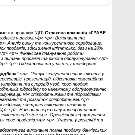
таменту продажів (ДП)
Страхова компанія «ГРАВЕ
дажів у регіоні.</p> <p>- Виконання та
<p>- Аналіз ринку та конкурентного середовища,
ок продажів, збільшення клієнтської бази на 20%.
.</p> <p>- Фінансове планування роботи
 з питань продажів та якості обслуговування.</p>
.</p> <p>- Підготовка та участь у тендерних
щадбанк"
<p>- Пошук і залучення нових клієнтів у
ереговорів, презентацій, підготовка комерційних
 укладання та супровід угод, крос-продаж
обітників підрозділу по належному обслуговуванню
омунікацій між співробітниками та підрозділами
 навчання та розвиток співробітників.</p>
я відділом, контроль виконання планових
в.</p> <p>- Навчання персоналу корпоративним
а компетенцій.</p> <p>- Організація інформування
ток крос-продажів.</p> <p>- Участь у розгляді та
абезпечував виконання планів продажу банківських