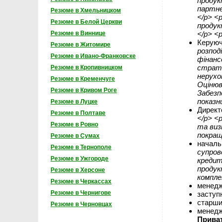
продук
партне
Резюме в Хмельницком
</p> <
Резюме в Белой Церкви
продук
</p> <
Резюме в Виннице
Керуюч
Резюме в Житомире
розпод
Резюме в Ивано-Франковске
фінанс
страте
Резюме в Кропивницком
нерухо
Резюме в Кременчуге
Оцінюв
Резюме в Кривом Роге
Забезп
показни
Резюме в Луцке
Директ
Резюме в Полтаве
</p> <
Резюме в Ровно
та виз
покращ
Резюме в Сумах
началь
Резюме в Тернополе
супров
Резюме в Ужгороде
кредит
продук
Резюме в Херсоне
компле
Резюме в Черкассах
менедж
Резюме в Чернигове
заступ
старши
Резюме в Черновцах
менедж
Прива