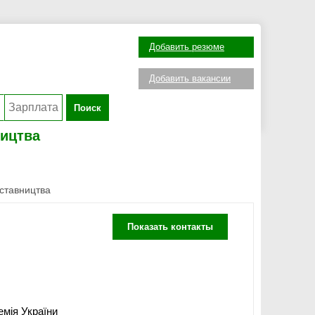
Добавить резюме
Добавить вакансии
Поиск
ництва
дставництва
Показать контакты
емія України