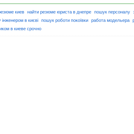
резюме киев
найти резюме юриста в днепре
пошук персоналу
 інженером в києві
пошук роботи покоївки
работа модельера
иком в киеве срочно