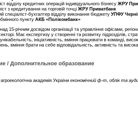
іст відділу кредитних операцій індивідуального бізнесу
ЖРУ При
іст з кредитування на торговій точці
ЖРУ Приватбанк
ий спеціаліст-бухгалтер відділу виконання бюджету
УПФУ Черніг
обмінного пункту
АКБ «Полікомбанк»
онад 15-річним досвідом організації та управління офісами, рег
екторі. Має експертизу у створенні та розвитку підрозділів, стр
нікабельність, ініціативність, вміння працювати в команді, висок
шень, вміння брати на себе відповідальність, активність та висок
ие / Дополнительное образование
агроекологічна академія України
економічний ф-т, облік та ауд