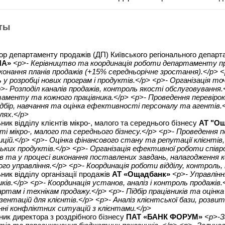
ты
ор департаменту продажів (ДП) Київського регіонального депар
НА»
<p>- Керівництво та координація роботи департаменту про
конання планів продажів (+15% середньорічне зростання).</p> 
 у розробці нових програм і продуктів.</p> <p>- Організація точ
p>- Розподіл каналів продажів, контроль якості обслуговування
аменту та кожного працівника.</p> <p>- Проведення перевірок
ідбір, навчання та оцінка ефективності персоналу та агентів
лях.</p>
ик відділу клієнтів мікро-, малого та середнього бізнесу
АТ "О
ті мікро-, малого та середнього бізнесу.</p> <p>- Проведення п
ицій.</p> <p>- Оцінка фінансового стану та репутації клієнтів,
ських продуктів.</p> <p>- Організація ефективної роботи співр
ів та у процесі виконання поставлених завдань, налагодження к
ого управління.</p> <p>- Координація роботи відділу, контроль,
ник відділу організації продажів
АТ «Ощадбанк»
<p>- Управлінн
иків.</p> <p>- Координація установ, аналіз і контроль продажі
ртам і технікам продажу.</p> <p>- Підбір працівників та оцінк
зентацій для клієнтів.</p> <p>- Аналіз клієнтської бази, розви
нні конфліктних ситуацій з клієнтами.</p>
ник директора з роздрібного бізнесу
ПАТ «БАНК ФОРУМ»
<p>-З