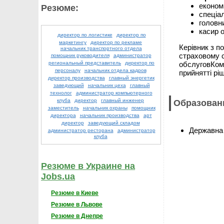
економ
Резюме:
спеціал
головн
касир 
директор по логистике
директор по
маркетингу
директор по рекламе
Керівник з п
начальник транспортного отдела
страховому с
помощник руководителя
администратор
обслуговКому
региональный представитель
директор по
персоналу
начальник отдела кадров
прийнятті рі
директор производства
главный энергетик
заведующий
начальник цеха
главный
технолог
администратор компьютерного
клуба
директор
главный инженер
Образован
заместитель
начальник охраны
помощник
директора
начальник производства
арт
директор
заведующий складом
Державна 
администратор ресторана
администратор
клуба
Резюме в Украине на
Jobs.ua
Резюме в Киеве
Резюме в Львове
Резюме в Днепре