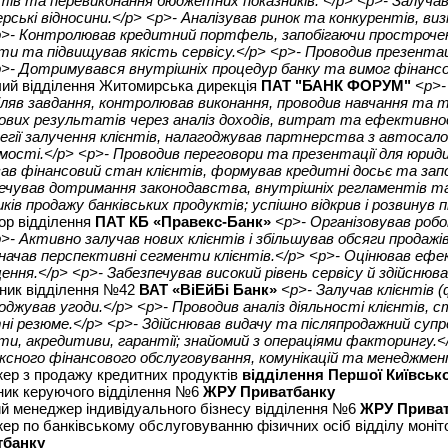
тів та перевиконання бюджетних показників. </p> <p>- Залучав 
рські відносини.</p> <p>- Аналізував ринок та конкурентів, ви
p>- Контролював кредитний портфель, запобігаючи прострочен
ти та підвищував якість сервісу.</p> <p>- Проводив презентац
p>- Дотримувався внутрішніх процедур банку та вимог фінансо
ий відділення Житомирська дирекція
ПАТ "БАНК ФОРУМ"
<p>-
іляв завдання, контролював виконання, проводив навчання та т
ових результатів через аналіз доходів, витрат та ефективност
гії залучення клієнтів, налагоджував партнерства з автоса
мості.</p> <p>- Проводив переговори та презентації для юридич
ав фінансовий стан клієнтів, формував кредитні досьє та запо
ечував дотримання законодавства, внутрішніх регламентів та
ків продажу банківських продуктів; успішно відкрив і розвинув п
ор відділення
ПАТ КБ «Правекс-Банк»
<p>- Організовував роб
p>- Активно залучав нових клієнтів і збільшував обсяги продажі
начав перспективні сегменти клієнтів.</p> <p>- Оцінював еф
ення.</p> <p>- Забезпечував високий рівень сервісу й здійснюв
ник відділення №42
ВАТ «ВіЕйБі Банк»
<p>- Залучав клієнтів 
оджував угоди.</p> <p>- Проводив аналіз діяльності клієнтів
ні резюме.</p> <p>- Здійснював видачу та післяпродажний супр
ти, акредитиви, гарантії; знайомий з операціями факторингу.<
ксного фінансового обслуговування, комунікацій та менеджмент
ер з продажу кредитних продуктів
відділення Першої Київсько
ник керуючого відділення №6
ЖРУ Приватбанку
й менеджер індивідуального бізнесу відділення №6
ЖРУ Приват
ер по банківському обслуговуванню фізичних осіб відділу моніт
тбанку