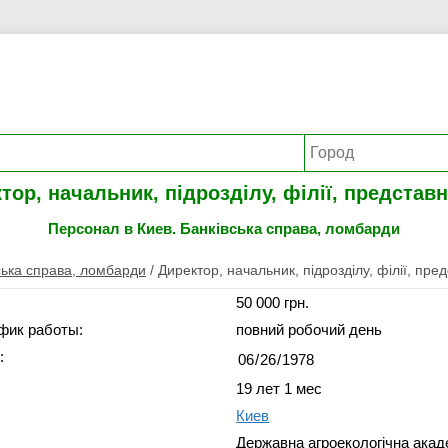
тор, начальник, підрозділу, філії, представ
Персонал в Киев. Банківська справа, ломбарди
ська справа, ломбарди
/
Директор, начальник, підрозділу, філії, пре
50 000 грн.
фик работы:
повний робочий день
:
19 лет 1 мес
Киев
Державна агроекологічна акад