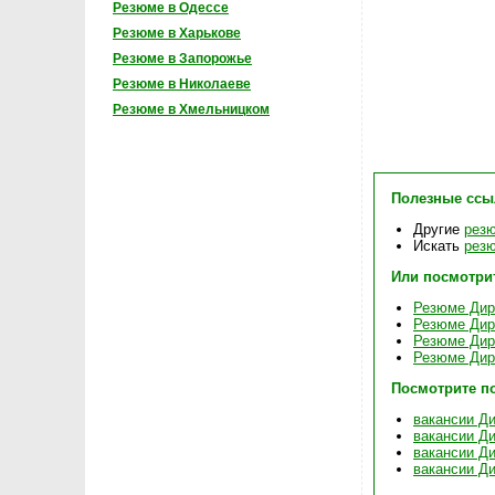
Резюме в Одессе
Резюме в Харькове
Резюме в Запорожье
Резюме в Николаеве
Резюме в Хмельницком
Полезные ссы
Другие
резю
Искать
резю
Или посмотри
Резюме Дире
Резюме Дире
Резюме Дире
Резюме Дире
Посмотрите п
вакансии Ди
вакансии Ди
вакансии Ди
вакансии Ди