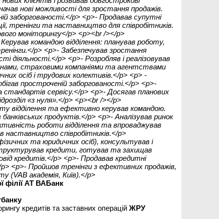
нових клієнтів і розвивав довгострокові
значав нові можливості для зростання продажів.
ій заборгованості.</p> <p>- Продавав супутні
ії, тренінги та наставництво для співробітників.
вого моніторингу</p> <p><br /></p>
 Керував командою відділення: планував роботу,
ренінги.</p> <p>- Забезпечував зростання
і діяльності.</p> <p>- Розробляв і реалізовував
лонами, страховими компаніями та агентствами
них осіб і трудових колективів.</p> <p> -
бігав простроченій заборгованості.</p> <p>-
 стандартів сервісу.</p> <p>- Досягав планових
ідрозділ «з нуля».</p> <p><br /></p>
оту відділення та ефективно керував командою.
в банківських продуктів.</p> <p>- Аналізував ринок
ективність роботи відділення та впроваджував
ав наставництво співробітників.</p>
(фізичних та юридичних осіб), консультував і
, структурував кредити, готував та захищав
овід кредитів.</p> <p>- Продавав кредитні
/p> <p>- Пройшов тренінги з ефективних продажів,
у (VAB академія, Київ).</p>
ї філії АТ ВАБанк
банку
орингу кредитів та заставних операцій
ЖРУ