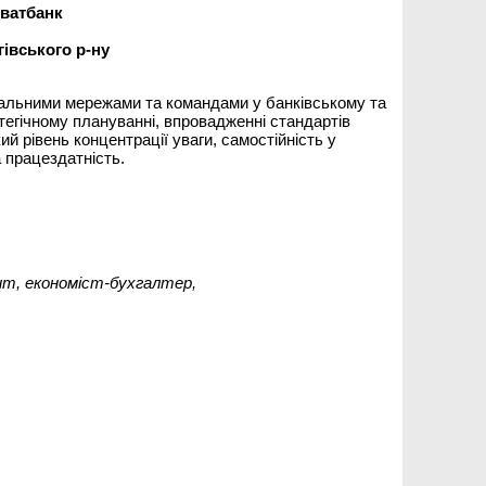
ватбанк
івського р-ну
іональними мережами та командами у банківському та
атегічному плануванні, впровадженні стандартів
ий рівень концентрації уваги, самостійність у
а працездатність.
ит, економіст-бухгалтер,