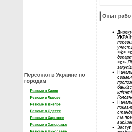
Опыт рабо
Директ
УКРАЇ
переви
участь
</p> <
департ
<p>- П
закупів
Начальн
Персонал в Украине по
сегмен
городам
пропоз
банків
Резюме в Киеве
клієнт
Головн
Резюме в Львове
Началь
Резюме в Днепре
показн
Резюме в Одессе
станда
та пре
Резюме в Харькове
виріше
Резюме в Запорожье
Заступ
Резюме в Николаеве