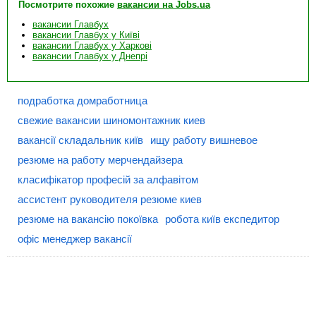
Посмотрите похожие
вакансии на Jobs.ua
вакансии Главбух
вакансии Главбух у Київі
вакансии Главбух у Харкові
вакансии Главбух у Днепрі
подработка домработница
свежие вакансии шиномонтажник киев
вакансії складальник київ
ищу работу вишневое
резюме на работу мерчендайзера
класифікатор професій за алфавітом
ассистент руководителя резюме киев
резюме на вакансію покоївка
робота київ експедитор
офіс менеджер вакансії